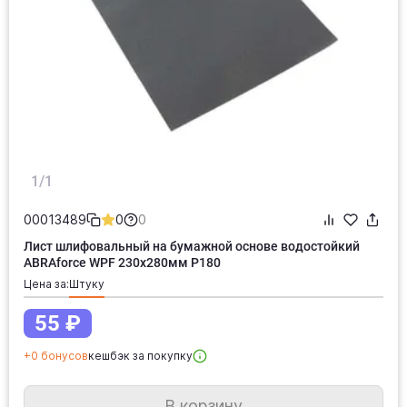
1/1
00013489
0
0
Лист шлифовальный на бумажной основе водостойкий
ABRAforce WPF 230x280мм P180
Цена за:
штуку
55 ₽
+0 бонусов
кешбэк за покупку
В корзину