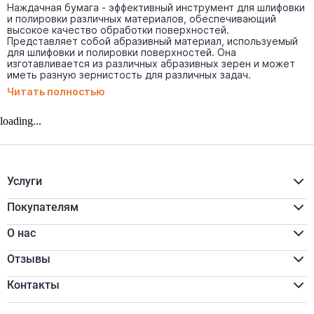
Наждачная бумага - эффективный инструмент для шлифовки
и полировки различных материалов, обеспечивающий
высокое качество обработки поверхностей.
Представляет собой абразивный материал, используемый
для шлифовки и полировки поверхностей. Она
изготавливается из различных абразивных зерен и может
иметь разную зернистость для различных задач.
Читать полностью
loading...
Услуги
Расчёт материалов
Доставка
Покупателям
Разгрузка/подъём
Акции
Распил
Для бизнеса
О нас
Программа лояльности
Реквизиты
Оплата наличными
Сертификаты
Отзывы
Обмен и возврат
Вакансии
Онлайн оплата
Новости
Контакты
Онлайн кредитование
Отзывы
zakaz@shurik.market
Контакты