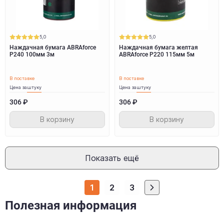
5,0
5,0
Наждачная бумага ABRAforce
Наждачная бумага желтая
Р240 100мм 3м
ABRAforce Р220 115мм 5м
В поставке
В поставке
Цена за
штуку
Цена за
штуку
306 ₽
306 ₽
В корзину
В корзину
Показать ещё
1
2
3
Полезная информация