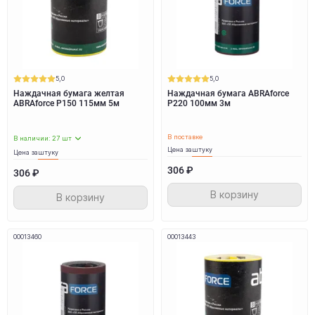
5,0
5,0
Наждачная бумага желтая
Наждачная бумага ABRAforce
ABRAforce Р150 115мм 5м
Р220 100мм 3м
В поставке
В наличии: 27 шт
Цена за
штуку
Цена за
штуку
306 ₽
306 ₽
В корзину
В корзину
00013460
00013443