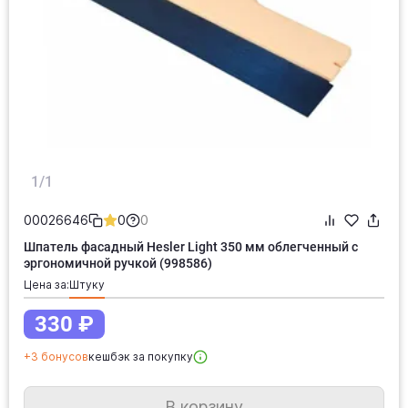
1/1
00026646
0
0
Шпатель фасадный Hesler Light 350 мм облегченный с
эргономичной ручкой (998586)
Цена за:
штуку
330 ₽
+3 бонусов
кешбэк за покупку
В корзину