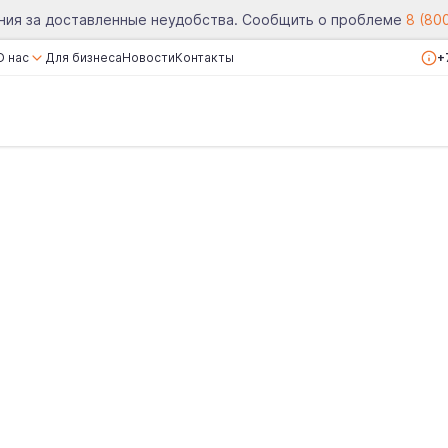
ния за доставленные неудобства. Сообщить о проблеме
8 (80
О нас
Для бизнеса
Новости
Контакты
+
О компании
Сертификаты
Реквизиты
Вакансии
Отзывы