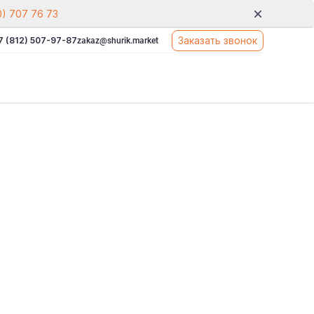
0) 707 76 73
Заказать звонок
7 (812) 507-97-87
zakaz@shurik.market