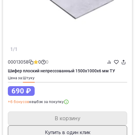
1/1
00013058
0
0
Шифер плоский непрессованный 1500х1000х6 мм ТУ
Цена за:
штуку
690 ₽
+6 бонусов
кешбэк за покупку
В корзину
Купить в один клик