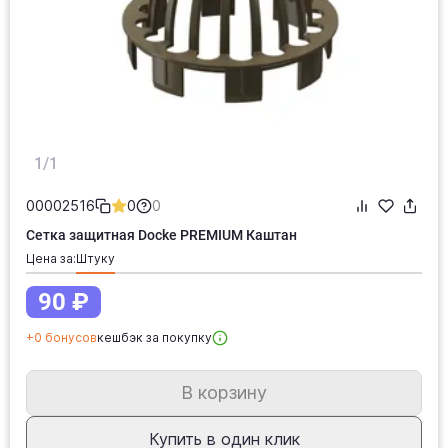
1/1
00002516
0
0
Сетка защитная Docke PREMIUM Каштан
Цена за:
штуку
90 ₽
+0 бонусов
кешбэк за покупку
В корзину
Купить в один клик