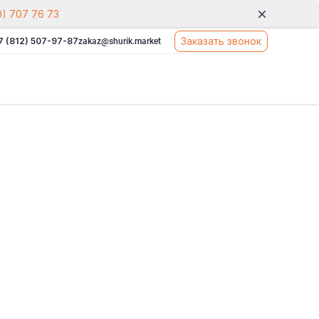
0) 707 76 73
Заказать звонок
7 (812) 507-97-87
zakaz@shurik.market