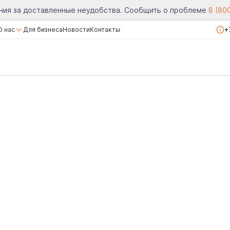
ния за доставленные неудобства. Сообщить о проблеме
8 (80
О нас
Для бизнеса
Новости
Контакты
+
О компании
Сертификаты
Реквизиты
Вакансии
Отзывы