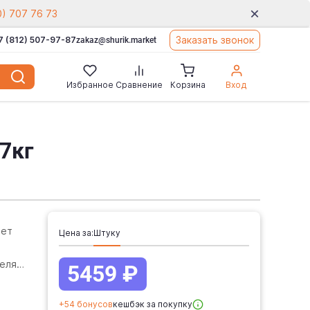
0) 707 76 73
Заказать звонок
7 (812) 507-97-87
zakaz@shurik.market
Избранное
Сравнение
Корзина
Вход
7кг
яет
Цена за:
штуку
елях
5459 ₽
+54 бонусов
кешбэк за покупку
я