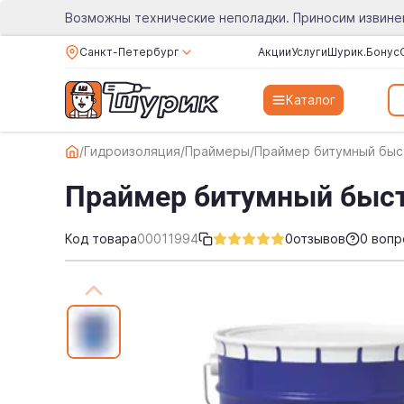
Возможны технические неполадки. Приносим извине
Санкт-Петербург
Акции
Услуги
Шурик.Бонус
Каталог
/
Гидроизоляция
/
Праймеры
/
Праймер битумный быст
Праймер битумный быст
Код товара
00011994
0
отзывов
0 вопр