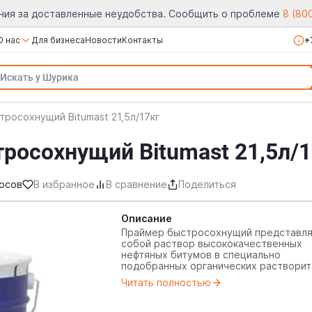
ния за доставленные неудобства. Сообщить о проблеме
8 (80
О нас
Для бизнеса
Новости
Контакты
+
О компании
Сертификаты
Реквизиты
росохнущий Bitumast 21,5л/17кг
Вакансии
росохнущий Bitumast 21,5л/1
Отзывы
осов
В избранное
В сравнение
Поделиться
Описание
Праймер быстросохнущий представл
собой раствор высококачественных
нефтяных битумов в специально
подобранных органических растворит
с добавлением пластификаторов.
ПРИМЕНЕНИЕ:
Читать полностью
Грунтование бетонных, деревянных и
металлических поверхностей для
обеспечения наилучшего приклеивани