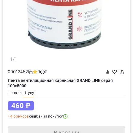
1/1
00012452
0
0
Лента вентиляционная карнизная GRAND LINE серая
100х5000
Цена за:
штуку
460 ₽
+4 бонусов
кешбэк за покупку
В корзину