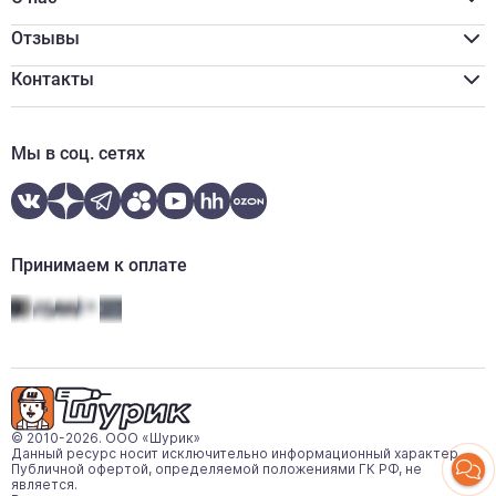
Программа лояльности
Реквизиты
Оплата наличными
Сертификаты
Отзывы
Обмен и возврат
Вакансии
Онлайн оплата
Новости
Контакты
Онлайн кредитование
Отзывы
zakaz@shurik.market
Контакты
+7 (812) 507-97-87
Мы в соц. сетях
Ежедневно:
08:00-20:00
WhatsApp
Telegram
Принимаем к оплате
© 2010-2026. ООО «Шурик»
Данный ресурс носит исключительно информационный характер.
Публичной офертой, определяемой положениями ГК РФ, не
является.