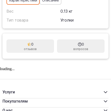
Характеристики
Описание
Вес
0.13 кг
Тип товара
Уголки
0
0
отзывов
вопросов
loading...
Услуги
Расчёт материалов
Доставка
Покупателям
Разгрузка/подъём
Акции
Распил
Для бизнеса
О нас