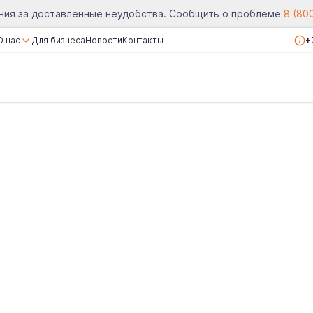
ния за доставленные неудобства. Сообщить о проблеме
8 (80
О нас
Для бизнеса
Новости
Контакты
+
О компании
Сертификаты
Реквизиты
Вакансии
Отзывы