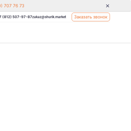
0) 707 76 73
Заказать звонок
7 (812) 507-97-87
zakaz@shurik.market