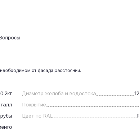
Вопросы
 необходимом от фасада расстоянии.
0.2
кг
Диаметр желоба и водостока
1
талл
Покрытие
трубы
Цвет по RAL
енго