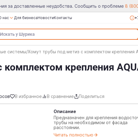
ния за доставленные неудобства. Сообщить о проблеме
8 (80
О нас
Для бизнеса
Новости
Контакты
+
О компании
Сертификаты
Реквизиты
ные системы
/
Хомут трубы под метиз с комплектом крепления 
Вакансии
с комплектом крепления AQU
Отзывы
осов
В избранное
В сравнение
Поделиться
Описание
Предназначен для крепления водосто
трубы на необходимом от фасада
расстоянии.
Читать полностью