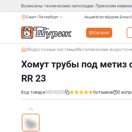
Возможны технические неполадки. Приносим извине
Санкт-Петербург
Акции
Услуги
Шурик.Бонус
Каталог
/
Водосточные системы
/
Металлические водосточ
Хомут трубы под метиз 
RR 23
Код товара
00010225
0
отзывов
0 вопр