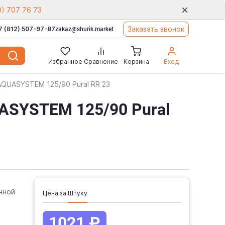
0) 707 76 73
Заказать звонок
7 (812) 507-97-87
zakaz@shurik.market
Избранное
Сравнение
Корзина
Вход
AQUASYSTEM 125/90 Pural RR 23
ASYSTEM 125/90 Pural
чной
Цена за:
штуку
1021 ₽