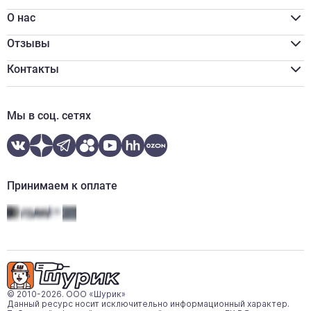
Разгрузка/подъём
Акции
Распил
Для бизнеса
О нас
Программа лояльности
Реквизиты
Оплата наличными
Сертификаты
Отзывы
Обмен и возврат
Вакансии
Онлайн оплата
Новости
Контакты
Онлайн кредитование
Отзывы
zakaz@shurik.market
Контакты
+7 (812) 507-97-87
Мы в соц. сетях
Ежедневно:
08:00-20:00
WhatsApp
Telegram
Принимаем к оплате
© 2010-2026. ООО «Шурик»
Данный ресурс носит исключительно информационный характер.