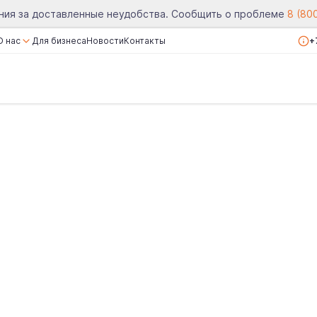
ния за доставленные неудобства. Сообщить о проблеме
8 (80
О нас
Для бизнеса
Новости
Контакты
+
О компании
Сертификаты
Реквизиты
Вакансии
Отзывы