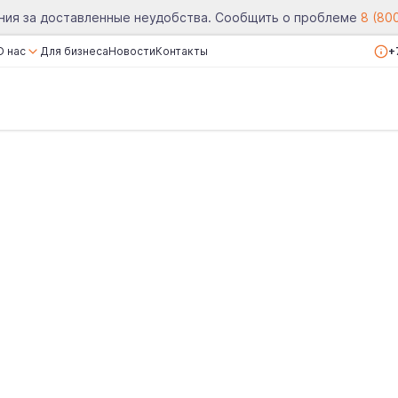
ния за доставленные неудобства. Сообщить о проблеме
8 (80
О нас
Для бизнеса
Новости
Контакты
+
О компании
Сертификаты
Реквизиты
Вакансии
Отзывы