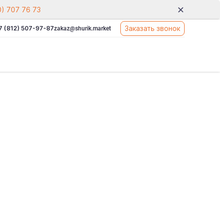
0) 707 76 73
Заказать звонок
7 (812) 507-97-87
zakaz@shurik.market