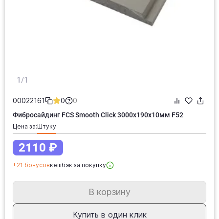
1/1
00022161
0
0
Фибросайдинг FCS Smooth Click 3000х190х10мм F52
Цена за:
штуку
2110 ₽
+21 бонусов
кешбэк за покупку
В корзину
Купить в один клик