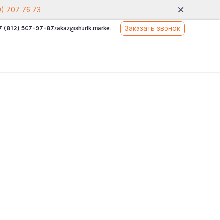
0) 707 76 73
Заказать звонок
7 (812) 507-97-87
zakaz@shurik.market