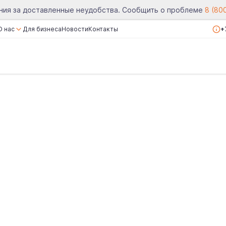
ния за доставленные неудобства. Сообщить о проблеме
8 (80
О нас
Для бизнеса
Новости
Контакты
+
О компании
Сертификаты
Реквизиты
Вакансии
Отзывы