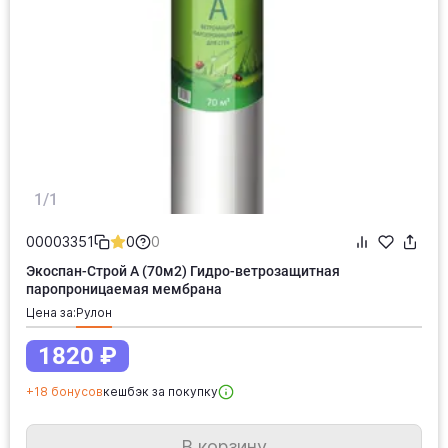
1/1
00003351
0
0
Экоспан-Строй А (70м2) Гидро-ветрозащитная
паропроницаемая мембрана
Цена за:
рулон
1820 ₽
+18 бонусов
кешбэк за покупку
В корзину