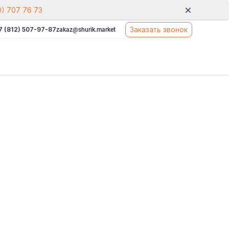
0) 707 76 73
Заказать звонок
7 (812) 507-97-87
zakaz@shurik.market