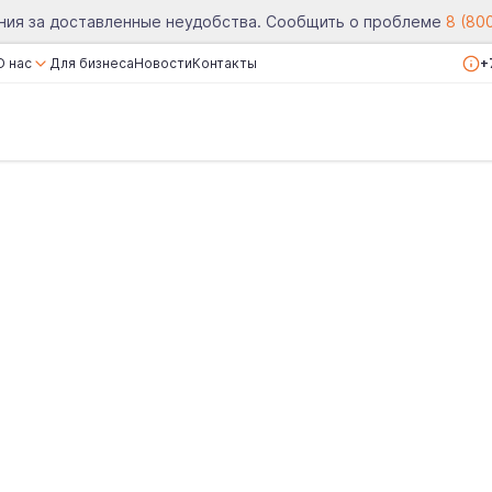
ния за доставленные неудобства. Сообщить о проблеме
8 (80
О нас
Для бизнеса
Новости
Контакты
+
О компании
Сертификаты
Реквизиты
Вакансии
Отзывы