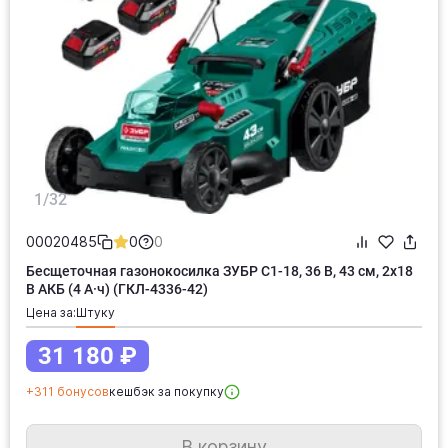
1/32
00020485
0
0
Бесщеточная газонокосилка ЗУБР С1-18, 36 В, 43 см, 2х18
В АКБ (4 А·ч) (ГКЛ-4336-42)
Цена за:
штуку
31 180 ₽
+311 бонусов
кешбэк за покупку
В корзину