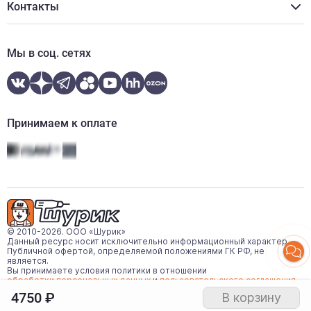
Новости
Контакты
Онлайн кредитование
Отзывы
zakaz@shurik.market
Контакты
+7 (812) 507-97-87
Мы в соц. сетях
Ежедневно:
08:00-20:00
WhatsApp
Telegram
Принимаем к оплате
© 2010-2026. ООО «Шурик»
Данный ресурс носит исключительно информационный характер.
Публичной офертой, определяемой положениями ГК РФ, не
является.
Вы принимаете условия политики в отношении
обработки персональных данных
и
пользовательского соглашения
каждый раз, когда оставляете свои данные в любой форме
4750
₽
В корзину
обратной связи на сайте
https://shurik.market/