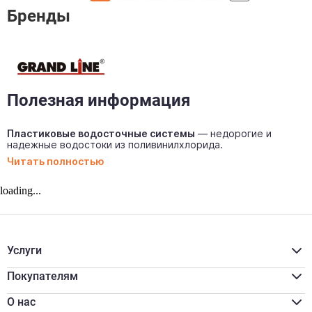
Бренды
Полезная информация
Пластиковые водосточные системы
— недорогие и
надежные водостоки из поливинилхлорида.
Читать полностью
loading...
Услуги
Расчёт материалов
Доставка
Покупателям
Разгрузка/подъём
Акции
Распил
Для бизнеса
О нас