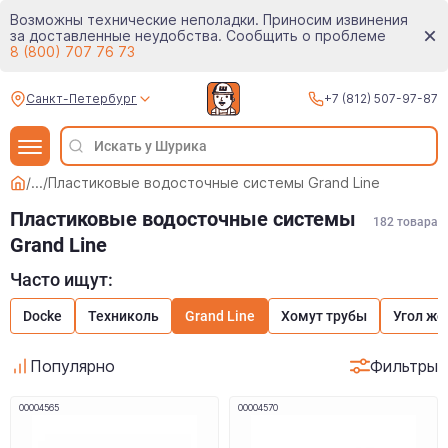
Возможны технические неполадки. Приносим извинения
за доставленные неудобства. Сообщить о проблеме
8 (800) 707 76 73
Санкт-Петербург
+7 (812) 507-97-87
/
...
/
Пластиковые водосточные системы Grand Line
Пластиковые водосточные системы
182
товара
Grand Line
Часто ищут:
Docke
Техниколь
Grand Line
Хомут трубы
Угол же
Популярно
Фильтры
00004565
00004570