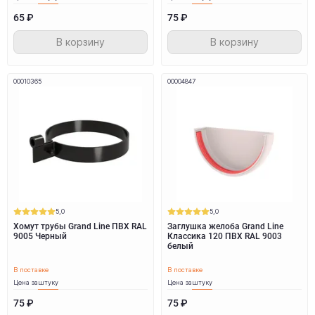
65 ₽
75 ₽
В корзину
В корзину
00010365
00004847
5,0
5,0
Хомут трубы Grand Line ПВХ RAL
Заглушка желоба Grand Line
9005 Черный
Классика 120 ПВХ RAL 9003
белый
В поставке
В поставке
Цена за
штуку
Цена за
штуку
75 ₽
75 ₽