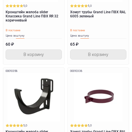
5,0
5,0
Кронштейн желоба slider
Хомут трубы Grand Line ПВХ RAL
Классика Grand Line ПВХ RR 32
6005 зеленый
коричневый
В поставке
В поставке
Цена за
штуку
Цена за
штуку
60 ₽
65 ₽
В корзину
В корзину
00010358
00010338
5,0
5,0
Кронштейн желоба slider
Хомут трубы Grand Line ПВХ RAL