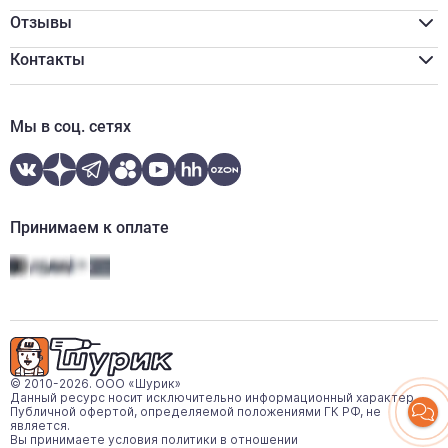
Программа лояльности
Реквизиты
Оплата наличными
Сертификаты
Отзывы
Обмен и возврат
Вакансии
Онлайн оплата
Новости
Контакты
Онлайн кредитование
Отзывы
zakaz@shurik.market
Контакты
+7 (812) 507-97-87
Мы в соц. сетях
Ежедневно:
08:00-20:00
WhatsApp
Telegram
Принимаем к оплате
© 2010-2026. ООО «Шурик»
Данный ресурс носит исключительно информационный характер.
Публичной офертой, определяемой положениями ГК РФ, не
является.
Вы принимаете условия политики в отношении