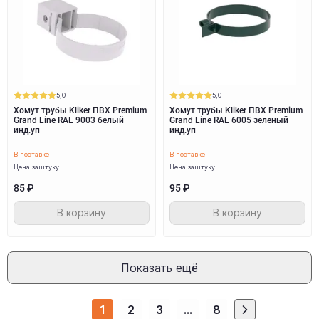
5,0
5,0
Хомут трубы Kliker ПВХ Premium
Хомут трубы Kliker ПВХ Premium
Grand Line RAL 9003 белый
Grand Line RAL 6005 зеленый
инд.уп
инд.уп
В поставке
В поставке
Цена за
штуку
Цена за
штуку
85 ₽
95 ₽
В корзину
В корзину
Показать ещё
1
2
3
...
8