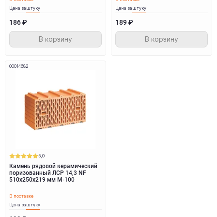
Цена за
штуку
Цена за
штуку
186 ₽
189 ₽
В корзину
В корзину
00014682
5,0
Камень рядовой керамический
поризованный ЛСР 14,3 NF
510х250х219 мм M-100
В поставке
Цена за
штуку