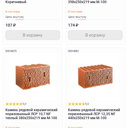
Коричневый
398х250х219 мм M-100
В поставке
В поставке
Цена за
штуку
Цена за
штуку
107 ₽
174 ₽
В корзину
В корзину
00014670
00014681
5,0
5,0
Камень рядовой керамический
Камень рядовой керамический
поризованный ЛСР 10,7 NF
поризованный ЛСР 12,35 NF
теплый 380х250х219 мм M-100
440х250х219 мм M-100
В поставке
В поставке