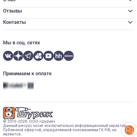
Программа лояльности
Реквизиты
Оплата наличными
Сертификаты
Отзывы
Обмен и возврат
Вакансии
Онлайн оплата
Новости
Контакты
Онлайн кредитование
Отзывы
zakaz@shurik.market
Контакты
+7 (812) 507-97-87
Мы в соц. сетях
Ежедневно:
08:00-20:00
WhatsApp
Telegram
Принимаем к оплате
© 2010-2026. ООО «Шурик»
Данный ресурс носит исключительно информационный характер.
Публичной офертой, определяемой положениями ГК РФ, не
является.