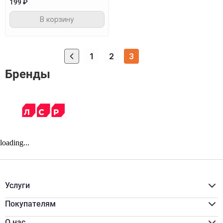
199 ₽
В корзину
1
2
3
Бренды
loading...
Услуги
Расчёт материалов
Доставка
Покупателям
Разгрузка/подъём
Акции
Распил
Для бизнеса
О нас