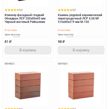
5,0
5,0
Клинкер фасадный гладкий
Камень рядовой керамический
Обсидиан ЛСР 250х85х65 мм
перегородочный ЛСР 4,58 NF
Черный матовый Рейкьявик
510х80х219 мм M-150
В поставке
В поставке
Цена за
штуку
Цена за
штуку
81 ₽
98 ₽
В корзину
В корзину
00014622
00011920
5,0
5,0