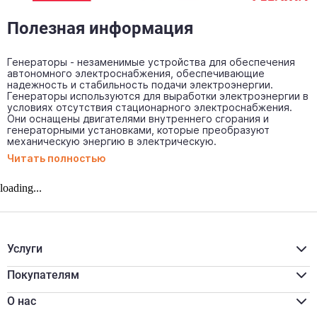
Полезная информация
Генераторы - незаменимые устройства для обеспечения
автономного электроснабжения, обеспечивающие
надежность и стабильность подачи электроэнергии.
Генераторы используются для выработки электроэнергии в
условиях отсутствия стационарного электроснабжения.
Они оснащены двигателями внутреннего сгорания и
генераторными установками, которые преобразуют
механическую энергию в электрическую.
Читать полностью
loading...
Услуги
Расчёт материалов
Доставка
Покупателям
Разгрузка/подъём
Акции
Распил
Для бизнеса
О нас
Программа лояльности
Реквизиты