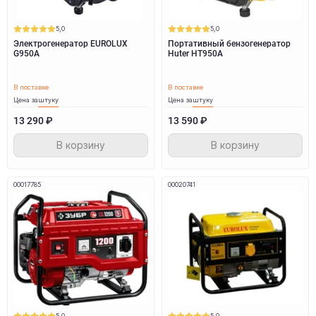
5,0
5,0
Электрогенератор EUROLUX
Портативный бензогенератор
G950A
Huter HT950A
В поставке
В поставке
Цена за
штуку
Цена за
штуку
13 290 ₽
13 590 ₽
В корзину
В корзину
00017785
00020741
5,0
5,0