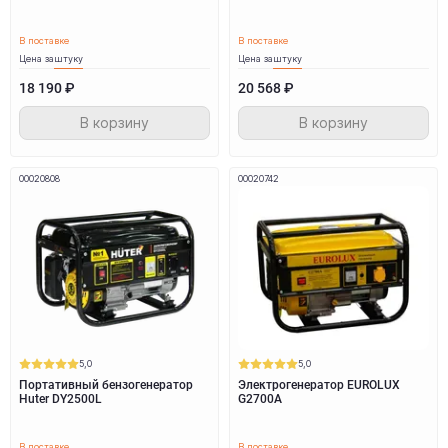
В поставке
В поставке
Цена за
штуку
Цена за
штуку
18 190 ₽
20 568 ₽
В корзину
В корзину
00020808
00020742
5,0
5,0
Портативный бензогенератор
Электрогенератор EUROLUX
Huter DY2500L
G2700A
В поставке
В поставке