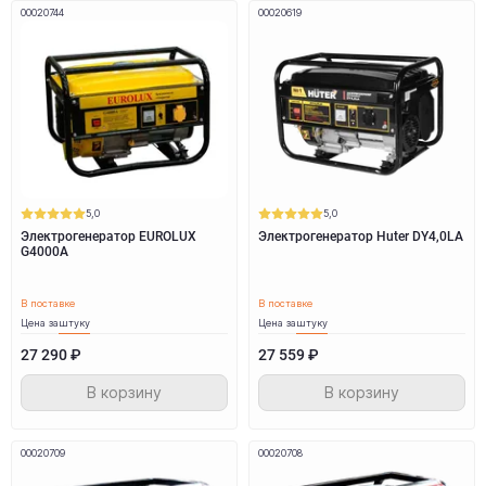
00020744
00020619
5,0
5,0
Электрогенератор EUROLUX
Электрогенератор Huter DY4,0LA
G4000A
В поставке
В поставке
Цена за
штуку
Цена за
штуку
27 290 ₽
27 559 ₽
В корзину
В корзину
00020709
00020708