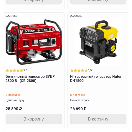
00017753
00020759
5,0
5,0
Бензиновый генератор ЗУБР
Инверторный генератор Huter
2800 Вт (СБ-2800)
DN1500i
В поставке
В поставке
Цена за
штуку
Цена за
штуку
25 890 ₽
26 690 ₽
В корзину
В корзину