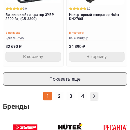
5,0
5,0
Бензиновый генератор ЗУБР
Инверторный генератор Huter
3300 Вт, (СБ-3300)
DN2700i
В поставке
В поставке
Цена за
штуку
Цена за
штуку
32 690 ₽
34 890 ₽
В корзину
В корзину
Показать ещё
1
2
3
4
Бренды