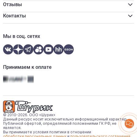
Оплата наличными
Сертификаты
Отзывы
Обмен и возврат
Вакансии
Онлайн оплата
Новости
Контакты
Онлайн кредитование
Отзывы
zakaz@shurik.market
Контакты
+7 (812) 507-97-87
Мы в соц. сетях
Ежедневно:
08:00-20:00
WhatsApp
Telegram
Принимаем к оплате
© 2010-2026. ООО «Шурик»
Данный ресурс носит исключительно информационный характер.
Публичной офертой, определяемой положениями ГК РФ, не
является.
Вы принимаете условия политики в отношении
обработки персональных данных
и
пользовательского соглашения