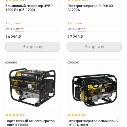
Бензиновый генератор ЗУБР
Электрогенератор EUROLUX
1200 Вт (СБ-1200)
G1200A
В поставке
В поставке
Цена за
штуку
Цена за
штуку
16 290 ₽
17 290 ₽
В корзину
В корзину
00020809
00020665
5,0
5,0
Портативный бензогенератор
Электрогенератор бензиновый
Huter HT1000L
DY3.0A Huter