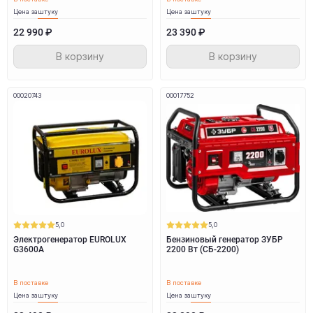
Цена за
штуку
Цена за
штуку
22 990 ₽
23 390 ₽
В корзину
В корзину
00020743
00017752
5,0
5,0
Электрогенератор EUROLUX
Бензиновый генератор ЗУБР
G3600A
2200 Вт (СБ-2200)
В поставке
В поставке
Цена за
штуку
Цена за
штуку